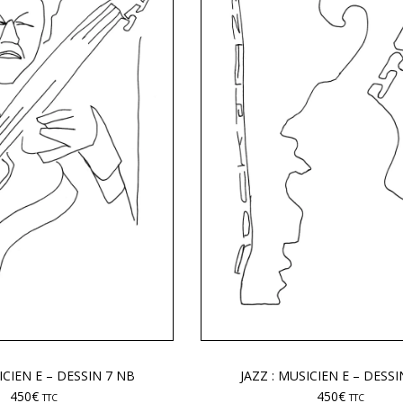
ICIEN E – DESSIN 7 NB
JAZZ : MUSICIEN E – DESSI
450
€
450
€
TTC
TTC