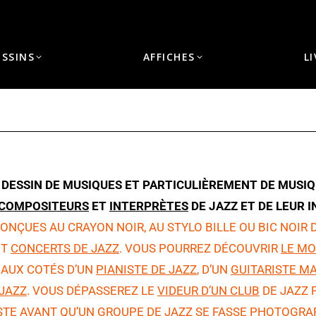
ESSINS
AFFICHES
L
Vous êtes ici :
 DESSIN DE MUSIQUES ET PARTICULIÈREMENT DE MUSIQ
COMPOSITEURS
ET
INTERPRÈTES
DE JAZZ ET DE LEUR 
ONÇUES AU CRAYON NOIR, AU STYLO BILLE OU BIC NOIR
ET
CONCERTS DE JAZZ
. VOUS POURREZ DÉCOUVRIR
LE MO
AUX COTÉS D’UN
PIANISTE DE JAZZ
, D’UN
GUITARISTE M
JAZZ
. VOUS DÉPASSEREZ LE
VIDEUR D’UN CLUB
DE JAZZ 
STE
AVANT QU’UN
GROUPE DE JAZZ
SE FASSE PHOTOGRAP