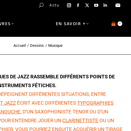
Actu
IVRES
EN SAVOIR +
0
Accueil
Dessins
Musique
UES DE JAZZ RASSEMBLE DIFFÉRENTS POINTS DE
INSTRUMENTS FÉTICHES.
 DÉPEIGNENT DIFFÉRENTES SITUATIONS, ENTRE
T JAZZ
ÉCRIT AVEC DIFFÉRENTES
TYPOGRAPHIES
ANOUCHE
, D’UN SAXOPHONISTE TENOR OU D’UN
POUR ENTENDRE JOUER UN
CLARINETTISTE
OU UN
HIER. VOUS POURREZ ENSUITE ACQUÉRIR UN TIRAGE