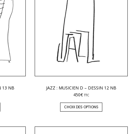
N 13 NB
JAZZ : MUSICIEN D – DESSIN 12 NB
450
€
TTC
CHOIX DES OPTIONS