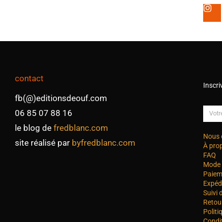
contact
Inscri
fb(@)editionsdeouf.com
06 85 07 88 16
le blog de
fredblanc.com
Nous 
site réalisé par
byfredblanc.com
À pro
FAQ
Mode 
Paiem
Expéd
Suivi
Retou
Politi
Condi