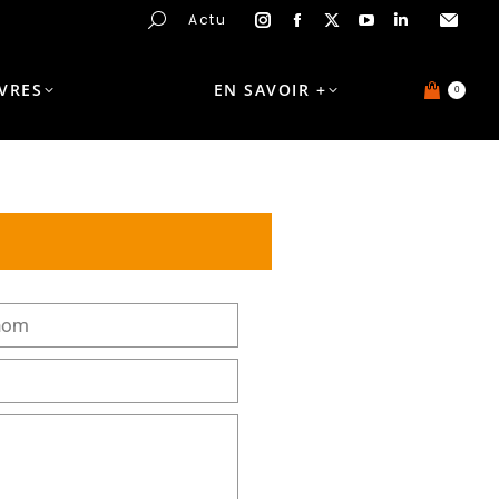
Actu
IVRES
EN SAVOIR +
0
S