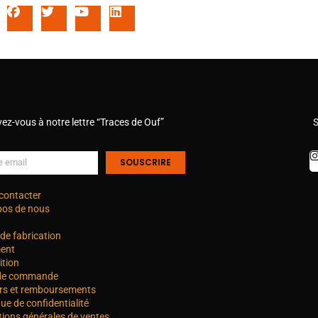
vez-vous à notre lettre “Traces de Ouf”
S
SOUSCRIRE
contacter
pos de nous
de fabrication
ent
ition
 de commande
rs et remboursements
que de confidentialité
tions générales de ventes