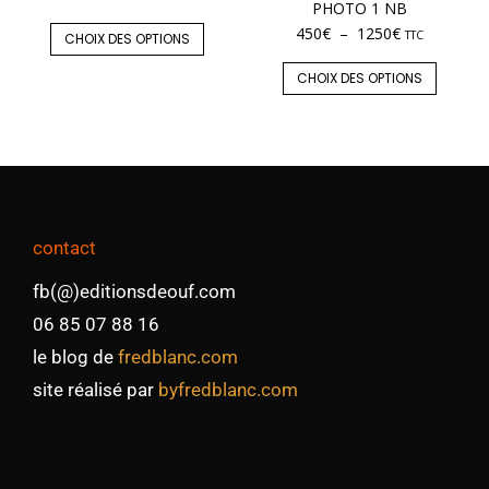
PHOTO 1 NB
450
€
–
1250
€
TTC
CHOIX DES OPTIONS
CHOIX DES OPTIONS
contact
fb(@)editionsdeouf.com
06 85 07 88 16
le blog de
fredblanc.com
site réalisé par
byfredblanc.com