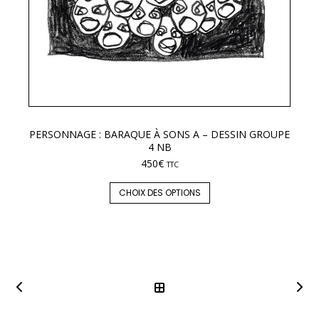
PERSONNAGE : BARAQUE À SONS A – DESSIN GROUPE
LE
4 NB
450
€
TTC
CHOIX DES OPTIONS