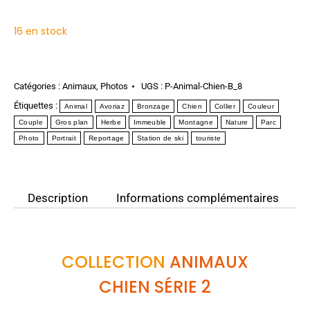
16 en stock
Catégories :
Animaux
,
Photos
UGS :
P-Animal-Chien-B_8
Étiquettes :
Animal
Avoriaz
Bronzage
Chien
Collier
Couleur
Couple
Gros plan
Herbe
Immeuble
Montagne
Nature
Parc
Photo
Portrait
Reportage
Station de ski
touriste
Description
Informations complémentaires
COLLECTION
ANIMAUX
CHIEN SÉRIE 2