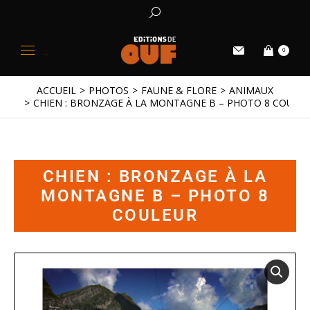
0
ACCUEIL
PHOTOS
FAUNE & FLORE
ANIMAUX
Vous êtes ici :
CHIEN : BRONZAGE À LA MONTAGNE B – PHOTO 8 COULE
CHIEN : BRONZAGE À LA
MONTAGNE B – PHOTO 8
COULEUR