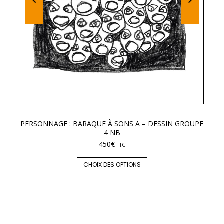
PERSONNAGE : BARAQUE À SONS A – DESSIN GROUPE
LE
4 NB
450
€
TTC
CHOIX DES OPTIONS