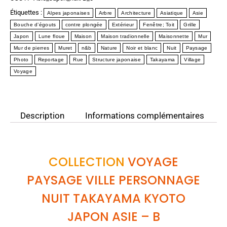
Étiquettes :
Alpes japonaises
Arbre
Architecture
Asiatique
Asie
Bouche d’égouts
contre plongée
Extérieur
Fenêtre; Toit
Grille
Japon
Lune floue
Maison
Maison tradionnelle
Maisonnette
Mur
Mur de pierres
Muret
n&b
Nature
Noir et blanc
Nuit
Paysage
Photo
Reportage
Rue
Structure japonaise
Takayama
Village
Voyage
Description
Informations complémentaires
COLLECTION
VOYAGE
PAYSAGE VILLE PERSONNAGE
NUIT TAKAYAMA KYOTO
JAPON ASIE
– B