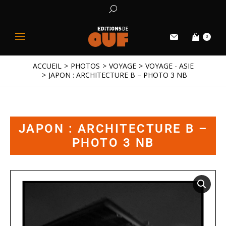
0
ACCUEIL
PHOTOS
VOYAGE
VOYAGE - ASIE
Vous êtes ici :
JAPON : ARCHITECTURE B – PHOTO 3 NB
JAPON : ARCHITECTURE B –
PHOTO 3 NB