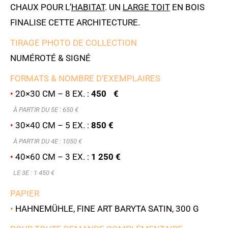
CHAUX POUR L’
HABITAT
. UN
LARGE TOIT
EN BOIS
FINALISE CETTE ARCHITECTURE.
TIRAGE PHOTO DE COLLECTION
NUMÉROTÉ & SIGNÉ
FORMATS & NOMBRE D’EXEMPLAIRES
•
20×30 CM – 8 EX. :
450 €
À PARTIR DU 5E : 6
50 €
•
30×40 CM – 5 EX. :
850 €
À PARTIR DU 4E : 1050 €
•
40×60 CM – 3 EX. :
1 250 €
LE 3E : 1 450 €
PAPIER
•
HAHNEMÜHLE, FINE ART BARYTA SATIN, 300 G