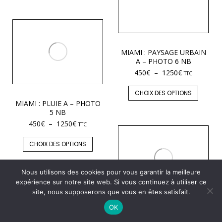
MIAMI : PAYSAGE URBAIN
A – PHOTO 6 NB
450
€
–
1250
€
TTC
CHOIX DES OPTIONS
MIAMI : PLUIE A – PHOTO
5 NB
450
€
–
1250
€
TTC
CHOIX DES OPTIONS
Nous utilisons des cookies pour vous garantir la meilleure
expérience sur notre site web. Si vous continuez à utiliser ce
site, nous supposerons que vous en êtes satisfait.
OK
MIAMI : PLUIE A – PHOTO
4 NB