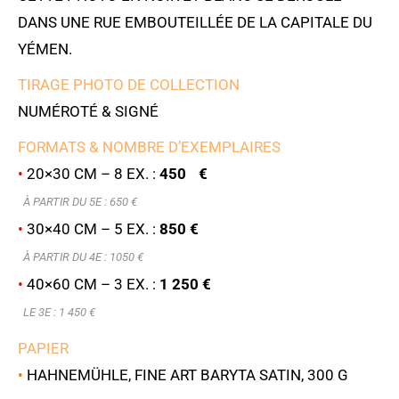
DANS UNE RUE EMBOUTEILLÉE DE LA CAPITALE DU
YÉMEN.
TIRAGE PHOTO DE COLLECTION
NUMÉROTÉ & SIGNÉ
FORMATS & NOMBRE D’EXEMPLAIRES
•
20×30 CM – 8 EX. :
450 €
À PARTIR DU 5E : 6
50 €
•
30×40 CM – 5 EX. :
850 €
À PARTIR DU 4E : 1050 €
•
40×60 CM – 3 EX. :
1 250 €
LE 3E : 1 450 €
PAPIER
•
HAHNEMÜHLE, FINE ART BARYTA SATIN, 300 G