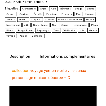
UGS :
P-Asie_Yémen_perso-C_5
Étiquettes :
Architecture
Argile
Asie
Bâtiment
Bougé
Brique
Camion
Couteau
Échelle
Enseigne
Extérieur
Flou
Homme
Jambia
lumière
Magasin
Maison
Maison traditionnelle
Mortier
Mouvement
n&b
Noir et blanc
Nuit
Ombre
Personnage
Photo
Pierre
Range Rover
Reportage
Terre
Vieille ville
Ville
Voiture
Voyage
Yémen
Yéménite
Description
Informations complémentaires
collection
voyage yémen
vieille ville sanaa
personnage maison décorée
– C