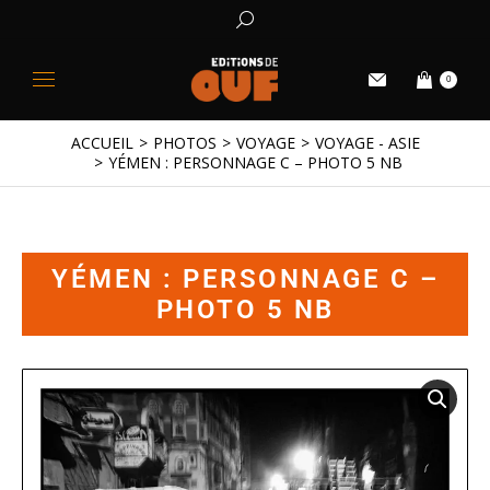
0
ACCUEIL
PHOTOS
VOYAGE
VOYAGE - ASIE
Vous êtes ici :
YÉMEN : PERSONNAGE C – PHOTO 5 NB
YÉMEN : PERSONNAGE C –
PHOTO 5 NB