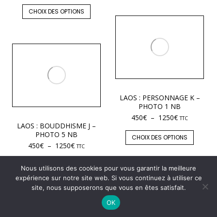
CHOIX DES OPTIONS
LAOS : PERSONNAGE K –
PHOTO 1 NB
450
€
–
1250
€
TTC
LAOS : BOUDDHISME J –
PHOTO 5 NB
CHOIX DES OPTIONS
450
€
–
1250
€
TTC
CHOIX DES OPTIONS
Nous utilisons des cookies pour vous garantir la meilleure
expérience sur notre site web. Si vous continuez à utiliser ce
site, nous supposerons que vous en êtes satisfait.
OK