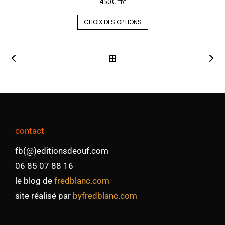
450
€
TTC
CHOIX DES OPTIONS
contact
fb(@)editionsdeouf.com
06 85 07 88 16
le blog de
fredblanc.com
site réalisé par
byfredblanc.com