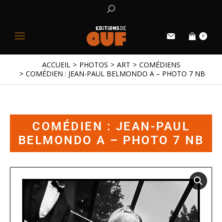
0
ACCUEIL
PHOTOS
ART
COMÉDIENS
Vous êtes ici :
COMÉDIEN : JEAN-PAUL BELMONDO A – PHOTO 7 NB
COMÉDIEN : JEAN-PAUL
BELMONDO A – PHOTO 7 NB