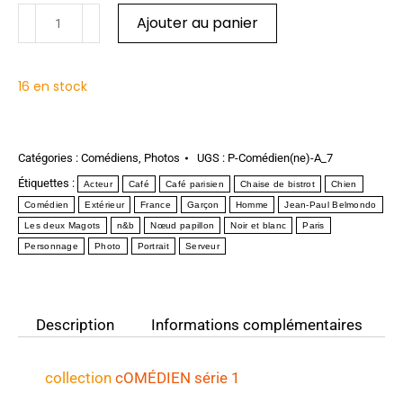
Ajouter au panier
16 en stock
Catégories :
Comédiens
,
Photos
UGS :
P-Comédien(ne)-A_7
Étiquettes :
Acteur
Café
Café parisien
Chaise de bistrot
Chien
Comédien
Extérieur
France
Garçon
Homme
Jean-Paul Belmondo
Les deux Magots
n&b
Nœud papillon
Noir et blanc
Paris
Personnage
Photo
Portrait
Serveur
Description
Informations complémentaires
collection
cOMÉDIEN série 1