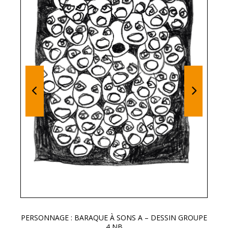
PERSONNAGE : BARAQUE À SONS A – DESSIN GROUPE
LE
4 NB