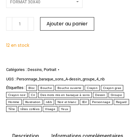
Ajouter au panier
12 en stock
Catégories :
Dessins
,
Portrait
UGS :
Personnage_baraque_sons_A-dessin_groupe_4_nb
Étiquettes :
Bloc
Bouche
Bouche ouverte
Crayon
Crayon gras
Crayon noir
Cri
Des mots mis en baraque à sons
Dessin
Groupe
Homme
Illustration
n&b
Noir et blanc
Œil
Personnage
Regard
Tête
têtes collées
Visage
Yeux
Description
Informations complémentaires