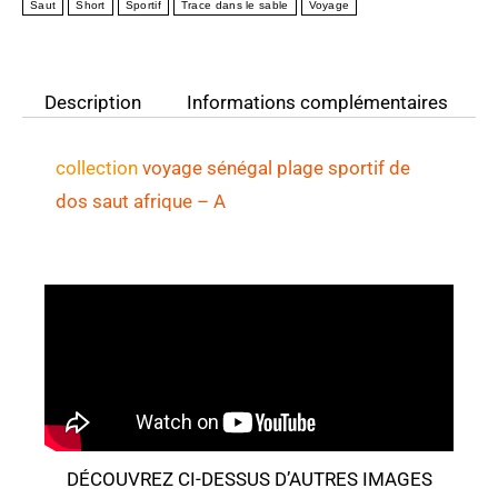
Saut
Short
Sportif
Trace dans le sable
Voyage
Description
Informations complémentaires
collection
voyage sénégal
plage sportif de
dos saut afrique
– A
DÉCOUVREZ CI-DESSUS D’AUTRES IMAGES