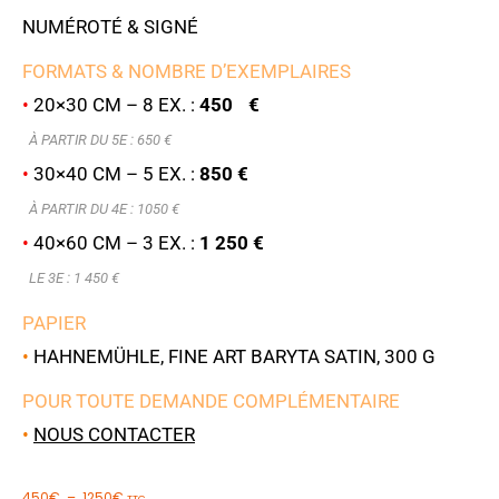
NUMÉROTÉ & SIGNÉ
FORMATS & NOMBRE D’EXEMPLAIRES
•
20×30 CM – 8 EX. :
450 €
À PARTIR DU 5E : 6
50 €
•
30×40 CM – 5 EX. :
850 €
À PARTIR DU 4E : 1050 €
•
40×60 CM – 3 EX. :
1 250 €
LE 3E : 1 450 €
PAPIER
•
HAHNEMÜHLE, FINE ART BARYTA SATIN, 300 G
POUR TOUTE DEMANDE COMPLÉMENTAIRE
•
NOUS CONTACTER
450
€
–
1250
€