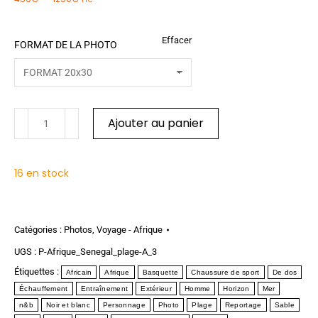
TTC
Effacer
FORMAT DE LA PHOTO
Ajouter au panier
16 en stock
Catégories :
Photos
,
Voyage - Afrique
UGS :
P-Afrique_Senegal_plage-A_3
Étiquettes :
Africain
Afrique
Basquette
Chaussure de sport
De dos
Échauffement
Entraînement
Extérieur
Homme
Horizon
Mer
n&b
Noir et blanc
Personnage
Photo
Plage
Reportage
Sable