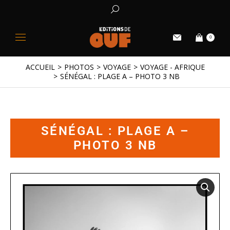
0
ACCUEIL
PHOTOS
VOYAGE
VOYAGE - AFRIQUE
Vous êtes ici :
SÉNÉGAL : PLAGE A – PHOTO 3 NB
SÉNÉGAL : PLAGE A –
PHOTO 3 NB