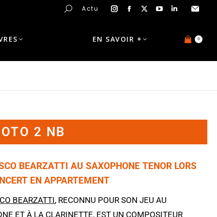
Actu
IVRES
EN SAVOIR +
0
HOTO 2 NB
SCO BEARZATTI AU SAXOPHONE TENOR LORS
ONCERT EN APPARTEMENT
CO BEARZATTI
, RECONNU POUR SON JEU AU
NE ET À LA CLARINETTE, EST UN COMPOSITEUR