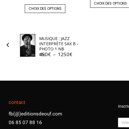
CHOIX DES OPTIONS
CHOIX DES OPTIONS
MUSIQUE : JAZZ
INTERPRÈTE SAX B -
PHOTO 1 NB
450
€
–
1250
€
TTC
contact
Inscri
fb(@)editionsdeouf.com
06 85 07 88 16