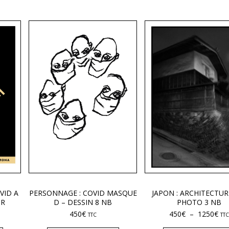
VID A
PERSONNAGE : COVID MASQUE
JAPON : ARCHITECTUR
UR
D – DESSIN 8 NB
PHOTO 3 NB
450
€
450
€
–
1250
€
TTC
TTC