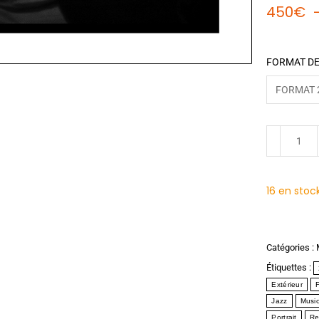
450
€
FORMAT DE
16 en stoc
Catégories :
Étiquettes :
Extérieur
Jazz
Musi
Portrait
Re