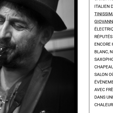
ITALIEN 
TINISSIM
GIOVANN
ÉLECTRIQ
RÉPUTÉS 
ENCORE H
BLANC, 
SAXOPHO
CHAPEAU 
SALON OÙ
ÉVÈNEMEN
AVEC FR
DANS UN
CHALEUR