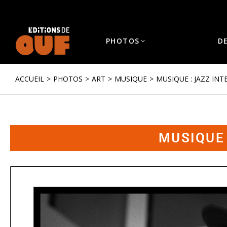
PHOTOS
D
ACCUEIL
PHOTOS
ART
MUSIQUE
MUSIQUE : JAZZ INT
Vous êtes ici :
MUSIQUE 