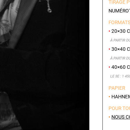
TIRAGE 
NUMÉROT
FORMATS
•
20×30 C
À PARTIR DU 
•
30×40 C
À PARTIR DU 
•
40×60 C
LE 3E : 1 45
PAPIER
•
HAHNEMÜ
POUR TO
•
NOUS C