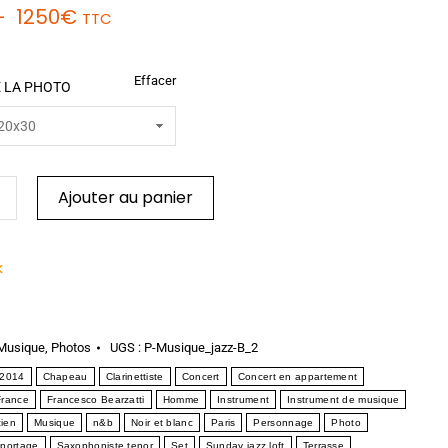
–
1250
€
TTC
Effacer
 LA PHOTO
Ajouter au panier
k
Musique
,
Photos
UGS :
P-Musique_jazz-B_2
2014
Chapeau
Clarinettiste
Concert
Concert en appartement
France
Francesco Bearzatti
Homme
Instrument
Instrument de musique
cien
Musique
n&b
Noir et blanc
Paris
Personnage
Photo
portage
Saxophoniste tenor
Set
Sunday jazz loft
Terrasse