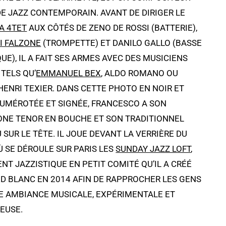
DE JAZZ CONTEMPORAIN. AVANT DE DIRIGER LE
A 4TET
AUX CÔTÉS DE ZENO DE ROSSI (BATTERIE),
I FALZONE
(TROMPETTE) ET DANILO GALLO (BASSE
UE), IL A FAIT SES ARMES AVEC DES MUSICIENS
TELS QU’
EMMANUEL BEX
, ALDO ROMANO OU
ENRI TEXIER. DANS CETTE PHOTO EN NOIR ET
NUMÉROTÉE ET SIGNÉE, FRANCESCO A SON
NE TENOR EN BOUCHE ET SON TRADITIONNEL
SUR LE TÊTE. IL JOUE DEVANT LA VERRIÈRE DU
 SE DÉROULE SUR PARIS LES
SUNDAY JAZZ LOFT
,
T JAZZISTIQUE EN PETIT COMITÉ QU’IL A CRÉÉ
ÈD BLANC EN 2014 AFIN DE RAPPROCHER LES GENS
E AMBIANCE MUSICALE, EXPÉRIMENTALE ET
EUSE.