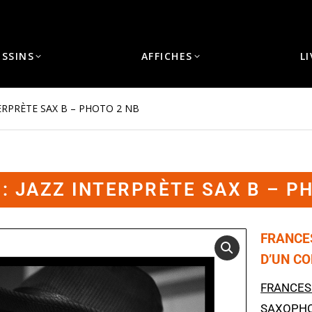
ESSINS
AFFICHES
L
ERPRÈTE SAX B – PHOTO 2 NB
: JAZZ INTERPRÈTE SAX B – P
FRANCE
D’UN C
FRANCES
SAXOPHO