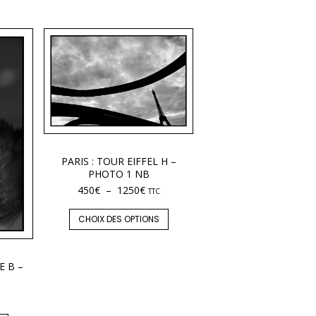
PARIS : TOUR EIFFEL H –
PHOTO 1 NB
450
€
–
1250
€
TTC
CHOIX DES OPTIONS
E B –