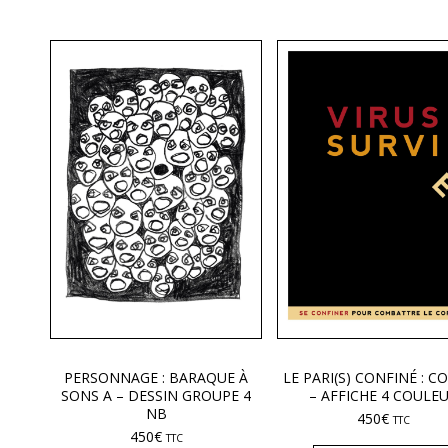
PERSONNAGE : BARAQUE À
LE PARI(S) CONFINÉ : CO
SONS A – DESSIN GROUPE 4
– AFFICHE 4 COULE
NB
450
€
TTC
450
€
TTC