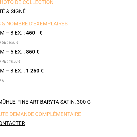
PHOTO DE COLLECTION
É & SIGNÉ
 & NOMBRE D’EXEMPLAIRES
M – 8 EX. :
450 €
5E : 6
50 €
M – 5 EX. :
850 €
4E : 1050 €
M – 3 EX. :
1 250 €
0 €
HLE, FINE ART BARYTA SATIN, 300 G
UTE DEMANDE COMPLÉMENTAIRE
ONTACTER