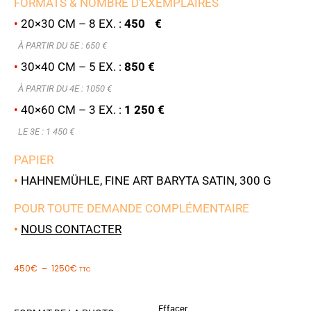
FORMATS & NOMBRE D’EXEMPLAIRES
•
20×30 CM – 8 EX. :
450 €
À PARTIR DU 5E : 6
50 €
•
30×40 CM – 5 EX. :
850 €
À PARTIR DU 4E : 1050 €
•
40×60 CM – 3 EX. :
1 250 €
LE 3E : 1 450 €
PAPIER
•
HAHNEMÜHLE, FINE ART BARYTA SATIN, 300 G
POUR TOUTE DEMANDE COMPLÉMENTAIRE
•
NOUS CONTACTER
450
€
–
1250
€
TTC
Effacer