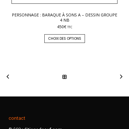
PERSONNAGE : BARAQUE À SONS A – DESSIN GROUPE
LE
4 NB
450
€
TTC
CHOIX DES OPTIONS
contact