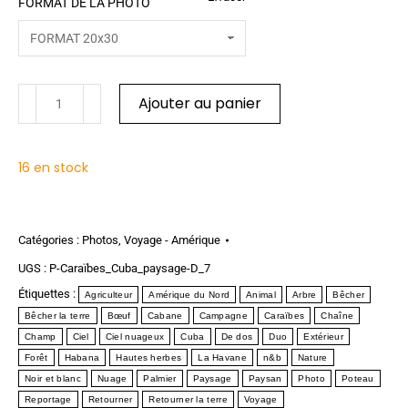
FORMAT DE LA PHOTO
Ajouter au panier
16 en stock
Catégories :
Photos
,
Voyage - Amérique
UGS :
P-Caraïbes_Cuba_paysage-D_7
Étiquettes :
Agriculteur
Amérique du Nord
Animal
Arbre
Bêcher
Bêcher la terre
Bœuf
Cabane
Campagne
Caraïbes
Chaîne
Champ
Ciel
Ciel nuageux
Cuba
De dos
Duo
Extérieur
Forêt
Habana
Hautes herbes
La Havane
n&b
Nature
Noir et blanc
Nuage
Palmier
Paysage
Paysan
Photo
Poteau
Reportage
Retourner
Retourner la terre
Voyage