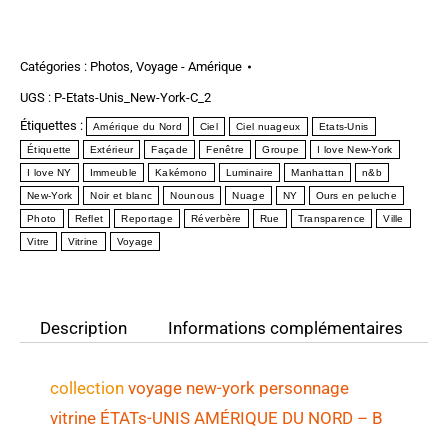
Catégories :
Photos
,
Voyage - Amérique
UGS :
P-Etats-Unis_New-York-C_2
Étiquettes :
Amérique du Nord
Ciel
Ciel nuageux
Etats-Unis
Étiquette
Extérieur
Façade
Fenêtre
Groupe
I love New-York
I love NY
Immeuble
Kakémono
Luminaire
Manhattan
n&b
New-York
Noir et blanc
Nounous
Nuage
NY
Ours en peluche
Photo
Reflet
Reportage
Réverbère
Rue
Transparence
Ville
Vitre
Vitrine
Voyage
Description
Informations complémentaires
collection
voyage new-york personnage
vitrine
ÉTATs-UNIS AMÉRIQUE DU NORD
– B