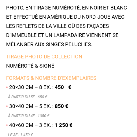
PHOTO, EN TIRAGE NUMÉROTÉ, EN NOIR ET BLANC
ET EFFECTUÉ EN
AMÉRIQUE DU NORD
, JOUE AVEC
LES REFLETS DE LA VILLE OÙ DES FAÇADES
D’IMMEUBLE ET UN LAMPADAIRE VIENNENT SE
MÉLANGER AUX SINGES PELUCHES.
TIRAGE PHOTO DE COLLECTION
NUMÉROTÉ & SIGNÉ
FORMATS & NOMBRE D’EXEMPLAIRES
•
20×30 CM – 8 EX. :
450 €
À PARTIR DU 5E : 6
50 €
•
30×40 CM – 5 EX. :
850 €
À PARTIR DU 4E : 1050 €
•
40×60 CM – 3 EX. :
1 250 €
LE 3E : 1 450 €