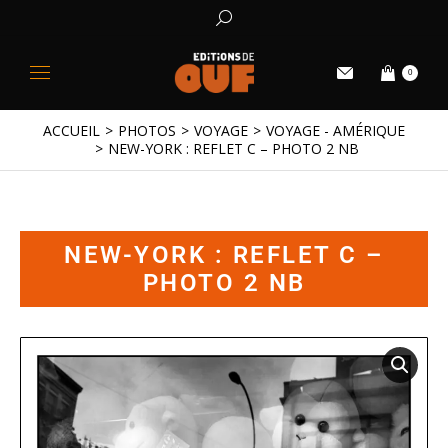
0
ACCUEIL
PHOTOS
VOYAGE
VOYAGE - AMÉRIQUE
Vous êtes ici :
NEW-YORK : REFLET C – PHOTO 2 NB
NEW-YORK : REFLET C –
PHOTO 2 NB