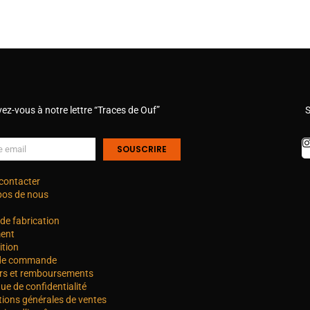
vez-vous à notre lettre “Traces de Ouf”
S
SOUSCRIRE
contacter
pos de nous
de fabrication
ent
ition
 de commande
rs et remboursements
que de confidentialité
tions générales de ventes