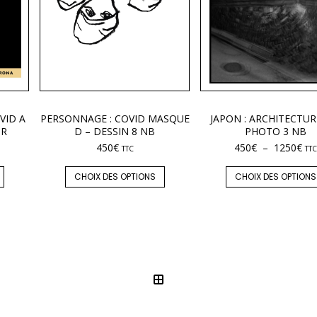
VID A
PERSONNAGE : COVID MASQUE
JAPON : ARCHITECTUR
UR
D – DESSIN 8 NB
PHOTO 3 NB
450
€
450
€
–
1250
€
TTC
TTC
CHOIX DES OPTIONS
CHOIX DES OPTIONS