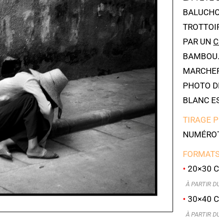
BALUCHO
TROTTOIR
PAR UN
C
BAMBOU.
MARCHER,
PHOTO DE
BLANC E
TIRAGE 
NUMÉROT
FORMATS
•
20×30 C
À PARTIR DU 
•
30×40 C
À PARTIR DU 