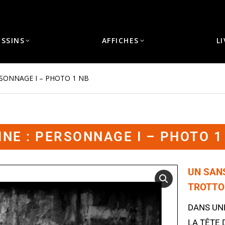
ESSINS
AFFICHES
L
RSONNAGE I – PHOTO 1 NB
INE : PERSONNAGE I – PHOTO 1
UN SANS
TROTTOI
DANS UN
LA TÊTE 