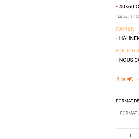
•
40×60 C
LE 3E : 1 45
PAPIER
•
HAHNEMÜ
POUR TO
•
NOUS C
450
€
FORMAT DE