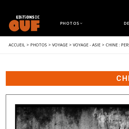
PHOTOS
D
ACCUEIL
PHOTOS
VOYAGE
VOYAGE - ASIE
CHINE : PE
Vous êtes ici :
CH