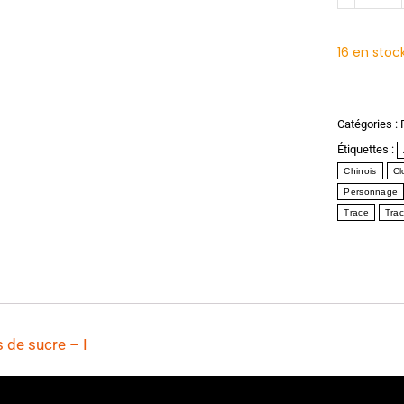
16 en stoc
Catégories :
Étiquettes :
Chinois
Cl
Personnage
Trace
Tra
s de sucre
– I