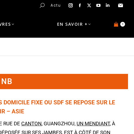
Actu
IVRES
EN SAVOIR +
0
 NB
 DOMICILE FIXE OU SDF SE REPOSE SUR LE
R – ASIE
E RUE DE
CANTON
, GUANGZHOU,
UN MENDIANT
, À
DÉPOSÉE SUR SES JAMBES, EST À CÔTÉ DE SON