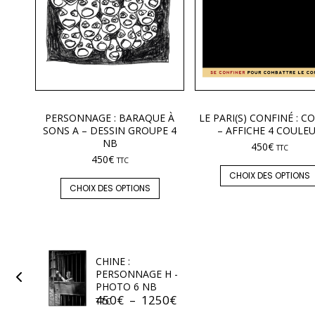
PERSONNAGE : BARAQUE À
LE PARI(S) CONFINÉ : CO
SONS A – DESSIN GROUPE 4
– AFFICHE 4 COULE
NB
450
€
TTC
450
€
TTC
CHOIX DES OPTIONS
CHOIX DES OPTIONS
CHINE :
PERSONNAGE H -
PHOTO 6 NB
450
€
–
1250
€
TTC