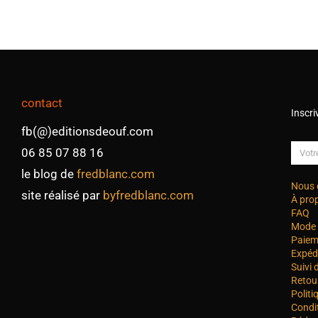
contact
Inscri
fb(@)editionsdeouf.com
06 85 07 88 16
le blog de
fredblanc.com
Nous 
site réalisé par
byfredblanc.com
À pro
FAQ
Mode 
Paiem
Expéd
Suivi
Retou
Politi
Condi