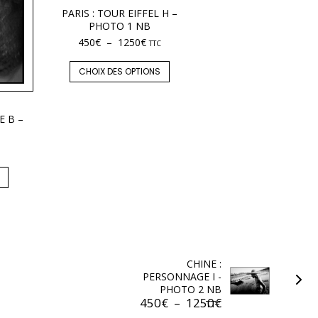
PARIS : TOUR EIFFEL H –
PHOTO 1 NB
450
€
–
1250
€
TTC
CHOIX DES OPTIONS
E B –
CHINE :
PERSONNAGE I -
PHOTO 2 NB
450
€
–
1250
€
TTC