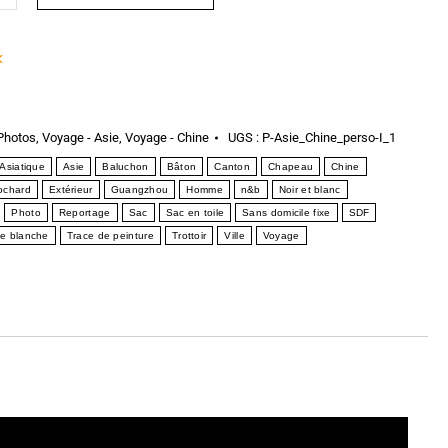
k
Photos
,
Voyage - Asie
,
Voyage - Chine
UGS :
P-Asie_Chine_perso-I_1
Asiatique
Asie
Baluchon
Bâton
Canton
Chapeau
Chine
ochard
Extérieur
Guangzhou
Homme
n&b
Noir et blanc
Photo
Reportage
Sac
Sac en toile
Sans domicile fixe
SDF
ce blanche
Trace de peinture
Trottoir
Ville
Voyage