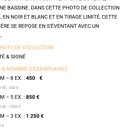
UNE BASSINE. DANS CETTE PHOTO DE COLLECTION
, EN NOIR ET BLANC ET EN TIRAGE LIMITÉ, CETTE
ÈRE SE REPOSE EN S’ÉVENTANT AVEC UN
.
PHOTO DE COLLECTION
É & SIGNÉ
 & NOMBRE D’EXEMPLAIRES
M – 8 EX. :
450 €
5E : 6
50 €
M – 5 EX. :
850 €
4E : 1050 €
M – 3 EX. :
1 250 €
0 €