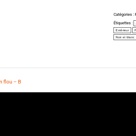
Catégories :
Étiquettes :
Extérieur
Noir et blanc
n
flou – B