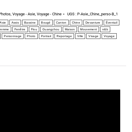
Photos
,
Voyage - Asie
,
Voyage - Chine
UGS :
P-Asie_Chine_perso-B_1
Asie
Assis
Bassine
Bougé
Canton
Chine
Devanture
Éventail
Femme
Fenêtre
Flou
Guangzhou
Maison
Mouvement
n&b
Personnage
Photo
Portrait
Reportage
Ville
Visage
Voyage