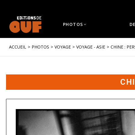
PHOTOS
D
ACCUEIL
PHOTOS
VOYAGE
VOYAGE - ASIE
CHINE : PE
Vous êtes ici :
CH