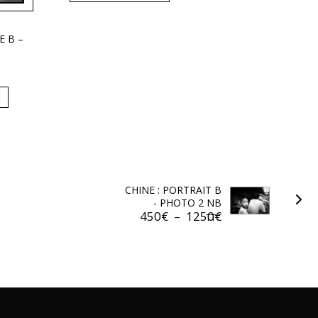
E B –
CHINE : PORTRAIT B
- PHOTO 2 NB
450
€
–
1250
€
TTC