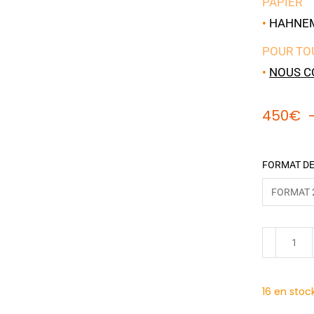
PAPIER
•
HAHNEMÜ
POUR TO
•
NOUS C
450
€
FORMAT DE
16 en stoc