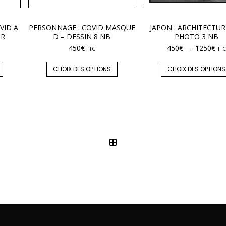
VID A
PERSONNAGE : COVID MASQUE
JAPON : ARCHITECTUR
UR
D – DESSIN 8 NB
PHOTO 3 NB
450
€
450
€
–
1250
€
TTC
TTC
CHOIX DES OPTIONS
CHOIX DES OPTIONS