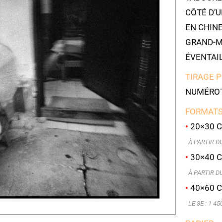
CÔTÉ D’
EN CHINE
GRAND-M
ÉVENTAIL
TIRAGE 
NUMÉROT
FORMATS
•
20×30 C
À PARTIR DU 
•
30×40 C
À PARTIR DU 
•
40×60 C
LE 3E : 1 45