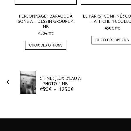
PERSONNAGE : BARAQUE À
LE PARI(S) CONFINÉ : CO
SONS A – DESSIN GROUPE 4
– AFFICHE 4 COULE
NB
450
€
TTC
450
€
TTC
CHOIX DES OPTIONS
CHOIX DES OPTIONS
CHINE : JEUX D’EAU A
- PHOTO 4 NB
450
€
–
1250
€
TTC