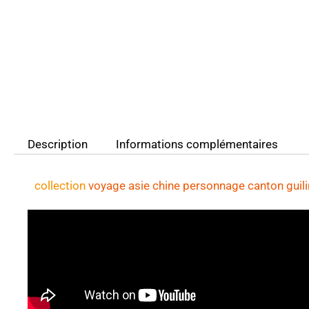
Description
Informations complémentaires
collection
voyage asie chine personnage canton guili