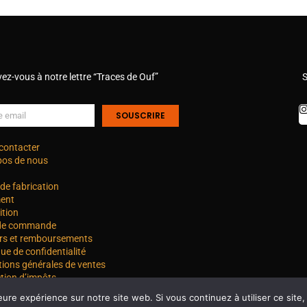
vez-vous à notre lettre “Traces de Ouf”
S
SOUSCRIRE
contacter
pos de nous
de fabrication
ent
ition
 de commande
rs et remboursements
que de confidentialité
tions générales de ventes
tion d’impôts
eure expérience sur notre site web. Si vous continuez à utiliser ce sit