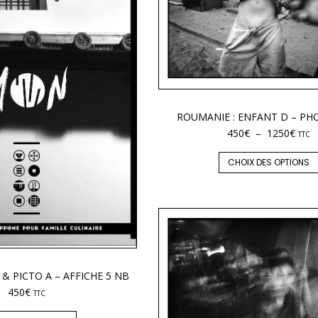
ROUMANIE : ENFANT D – PH
450
€
–
1250
€
TTC
CHOIX DES OPTIONS
& PICTO A – AFFICHE 5 NB
450
€
TTC