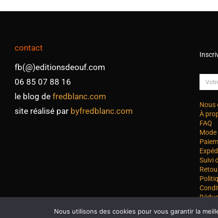
contact
Inscri
fb(@)editionsdeouf.com
06 85 07 88 16
le blog de
fredblanc.com
Nous 
site réalisé par
byfredblanc.com
À pro
FAQ
Mode 
Paiem
Expéd
Suivi
Retou
Politi
Condi
Réduc
Nous utilisons des cookies pour vous garantir la meill