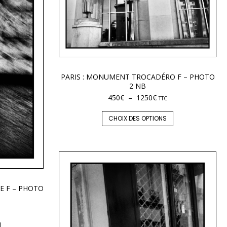
PARIS : MONUMENT TROCADÉRO F – PHOTO
2 NB
450
€
–
1250
€
TTC
CHOIX DES OPTIONS
E F – PHOTO