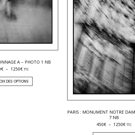
SONNAGE A – PHOTO 1 NB
0
€
–
1250
€
TTC
OIX DES OPTIONS
PARIS : MONUMENT NOTRE DAM
7 NB
450
€
–
1250
€
TTC