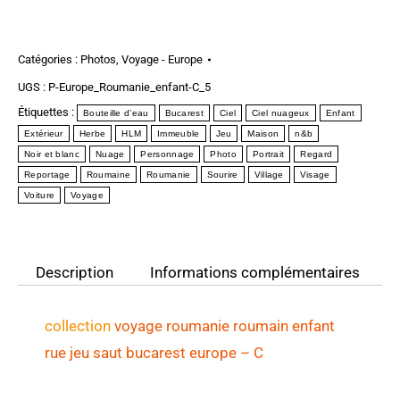
Catégories :
Photos
,
Voyage - Europe
UGS :
P-Europe_Roumanie_enfant-C_5
Étiquettes :
Bouteille d’eau
Bucarest
Ciel
Ciel nuageux
Enfant
Extérieur
Herbe
HLM
Immeuble
Jeu
Maison
n&b
Noir et blanc
Nuage
Personnage
Photo
Portrait
Regard
Reportage
Roumaine
Roumanie
Sourire
Village
Visage
Voiture
Voyage
Description
Informations complémentaires
collection
voyage roumanie
roumain enfant
rue jeu saut bucarest europe
– C