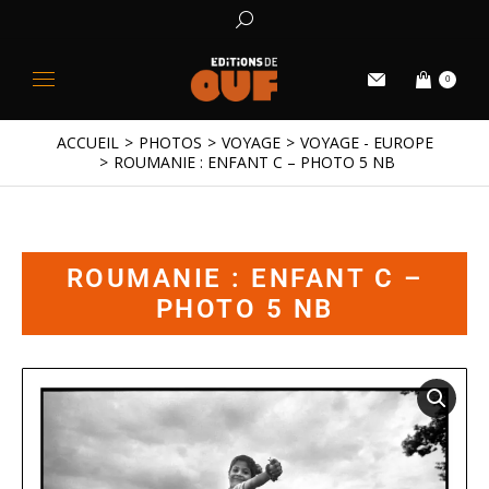
0
ACCUEIL
PHOTOS
VOYAGE
VOYAGE - EUROPE
Vous êtes ici :
ROUMANIE : ENFANT C – PHOTO 5 NB
ROUMANIE : ENFANT C –
PHOTO 5 NB