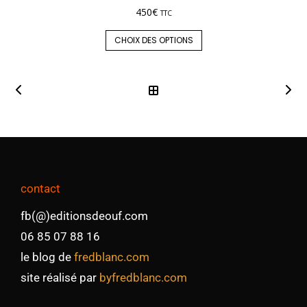
450
€
TTC
CHOIX DES OPTIONS
contact
fb(@)editionsdeouf.com
06 85 07 88 16
le blog de
fredblanc.com
site réalisé par
byfredblanc.com