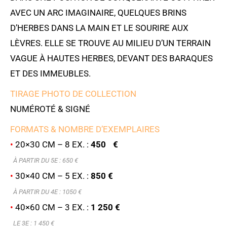
AVEC UN ARC IMAGINAIRE, QUELQUES BRINS
D’HERBES DANS LA MAIN ET LE SOURIRE AUX
LÈVRES. ELLE SE TROUVE AU MILIEU D’UN TERRAIN
VAGUE À HAUTES HERBES, DEVANT DES BARAQUES
ET DES IMMEUBLES.
TIRAGE PHOTO DE COLLECTION
NUMÉROTÉ & SIGNÉ
FORMATS & NOMBRE D’EXEMPLAIRES
•
20×30 CM – 8 EX. :
450 €
À PARTIR DU 5E : 6
50 €
•
30×40 CM – 5 EX. :
850 €
À PARTIR DU 4E : 1050 €
•
40×60 CM – 3 EX. :
1 250 €
LE 3E : 1 450 €