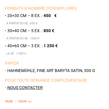
FORMATS & NOMBRE D’EXEMPLAIRES
•
20×30 CM – 8 EX. :
450 €
À PARTIR DU 5E : 6
50 €
•
30×40 CM – 5 EX. :
850 €
À PARTIR DU 4E : 1050 €
•
40×60 CM – 3 EX. :
1 250 €
LE 3E : 1 450 €
PAPIER
•
HAHNEMÜHLE, FINE ART BARYTA SATIN, 300 G
POUR TOUTE DEMANDE COMPLÉMENTAIRE
•
NOUS CONTACTER
450
€
–
1250
€
TTC