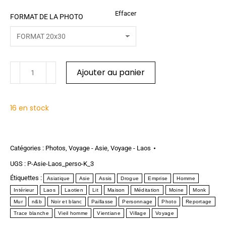
Effacer
FORMAT DE LA PHOTO
Ajouter au panier
16 en stock
Catégories :
Photos
,
Voyage - Asie
,
Voyage - Laos
UGS :
P-Asie-Laos_perso-K_3
Étiquettes :
Asiatique
Asie
Assis
Drogue
Emprise
Homme
Intérieur
Laos
Laotien
Lit
Maison
Méditation
Moine
Monk
Mur
n&b
Noir et blanc
Paillasse
Personnage
Photo
Reportage
Trace blanche
Vieil homme
Vientiane
Village
Voyage