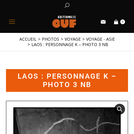
0
ACCUEIL
PHOTOS
VOYAGE
VOYAGE - ASIE
Vous êtes ici :
LAOS : PERSONNAGE K – PHOTO 3 NB
LAOS : PERSONNAGE K –
PHOTO 3 NB