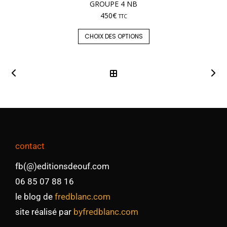
GROUPE 4 NB
450
€
TTC
CHOIX DES OPTIONS
contact
fb(@)editionsdeouf.com
06 85 07 88 16
le blog de
fredblanc.com
site réalisé par
byfredblanc.com