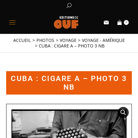
0
ACCUEIL
PHOTOS
VOYAGE
VOYAGE - AMÉRIQUE
Vous êtes ici :
CUBA : CIGARE A – PHOTO 3 NB
CUBA : CIGARE A – PHOTO 3
NB