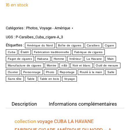
16 en stock
Catégories :
Photos
,
Voyage - Amérique
UGS :
P-Caraïbes_Cuba_cigare-A_3
Étiquettes :
Amérique du Nord
Boîte de cigares
Caraïbes
Cigare
Cuba
Établi
Fabrication traditionnelle
Fabrique de cigares
Fagot de cigares
Habana
Homme
Intérieur
La Havane
Main
Manufacture de cigares
Montre
n&b
Noir et blanc
Outil de mesure
Ouvrier
Personnage
Photo
Reportage
Roulé à la main
Salle
Sans tête
Table
Table en bois
Voyage
Description
Informations complémentaires
collection
voyage CUBA LA HAVANE