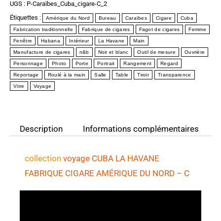
UGS :
P-Caraïbes_Cuba_cigare-C_2
Étiquettes :
Amérique du Nord
Bureau
Caraïbes
Cigare
Cuba
Fabrication traditionnelle
Fabrique de cigares
Fagot de cigares
Femme
Fenêtre
Habana
Intérieur
La Havane
Main
Manufacture de cigares
n&b
Noir et blanc
Outil de mesure
Ouvrière
Personnage
Photo
Porte
Portrait
Rangement
Regard
Reportage
Roulé à la main
Salle
Table
Tiroir
Transparence
Vitre
Voyage
Description
Informations complémentaires
collection
voyage CUBA LA HAVANE
FABRIQUE CIGARE AMÉRIQUE DU NORD
– C