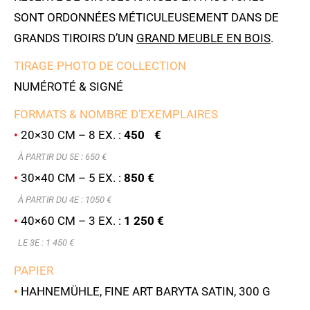
SONT ORDONNÉES MÉTICULEUSEMENT DANS DE
GRANDS TIROIRS D’UN
GRAND MEUBLE EN BOIS
.
TIRAGE PHOTO DE COLLECTION
NUMÉROTÉ & SIGNÉ
FORMATS & NOMBRE D’EXEMPLAIRES
•
20×30 CM – 8 EX. :
450 €
À PARTIR DU 5E : 6
50 €
•
30×40 CM – 5 EX. :
850 €
À PARTIR DU 4E : 1050 €
•
40×60 CM – 3 EX. :
1 250 €
LE 3E : 1 450 €
PAPIER
•
HAHNEMÜHLE, FINE ART BARYTA SATIN, 300 G