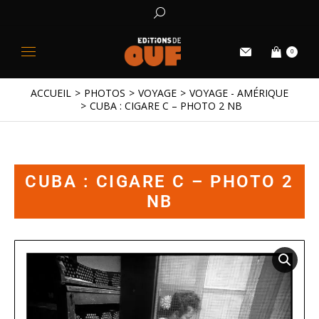
0
ACCUEIL
PHOTOS
VOYAGE
VOYAGE - AMÉRIQUE
Vous êtes ici :
CUBA : CIGARE C – PHOTO 2 NB
CUBA : CIGARE C – PHOTO 2
NB