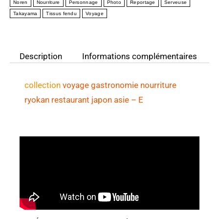
Noren
Nourriture
Personnage
Photo
Reportage
Serveuse
Takayama
Tissus fendu
Voyage
Description
Informations complémentaires
collection
voyage gastronomie nourriture
ryokan restaurant japon asie
– E