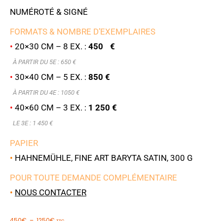
NUMÉROTÉ & SIGNÉ
FORMATS & NOMBRE D’EXEMPLAIRES
•
20×30 CM – 8 EX. :
450 €
À PARTIR DU 5E : 6
50 €
•
30×40 CM – 5 EX. :
850 €
À PARTIR DU 4E : 1050 €
•
40×60 CM – 3 EX. :
1 250 €
LE 3E : 1 450 €
PAPIER
•
HAHNEMÜHLE, FINE ART BARYTA SATIN, 300 G
POUR TOUTE DEMANDE COMPLÉMENTAIRE
•
NOUS CONTACTER
450
€
–
1250
€