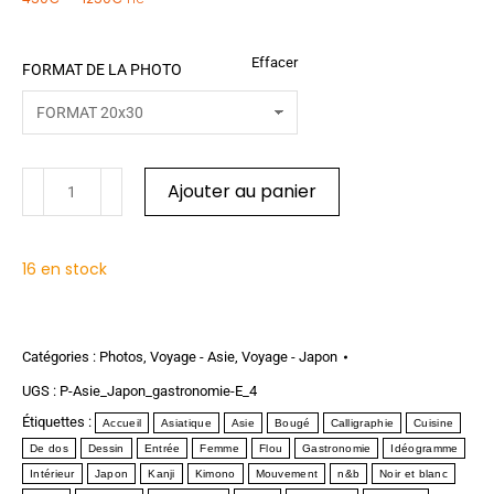
TTC
Effacer
FORMAT DE LA PHOTO
Ajouter au panier
16 en stock
Catégories :
Photos
,
Voyage - Asie
,
Voyage - Japon
UGS :
P-Asie_Japon_gastronomie-E_4
Étiquettes :
Accueil
Asiatique
Asie
Bougé
Calligraphie
Cuisine
De dos
Dessin
Entrée
Femme
Flou
Gastronomie
Idéogramme
Intérieur
Japon
Kanji
Kimono
Mouvement
n&b
Noir et blanc