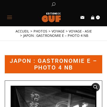
0
ACCUEIL
PHOTOS
VOYAGE
VOYAGE - ASIE
Vous êtes ici :
JAPON : GASTRONOMIE E – PHOTO 4 NB
JAPON : GASTRONOMIE E –
PHOTO 4 NB