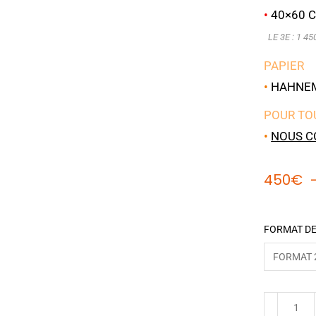
•
40×60 C
LE 3E : 1 45
PAPIER
•
HAHNEMÜ
POUR TO
•
NOUS C
450
€
FORMAT DE