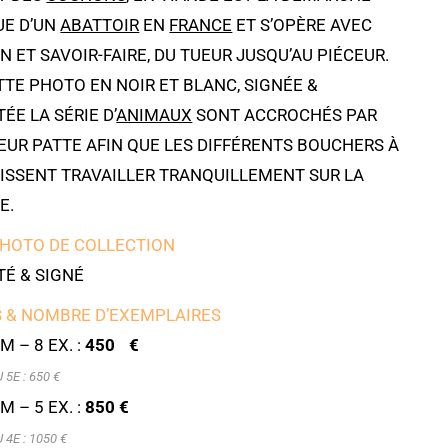
UE D’UN
ABATTOIR
EN
FRANCE
ET S’OPÈRE AVEC
N ET SAVOIR-FAIRE, DU TUEUR JUSQU’AU PIÉCEUR.
TE PHOTO EN NOIR ET BLANC, SIGNÉE &
E LA SÉRIE D’
ANIMAUX
SONT ACCROCHÉS PAR
EUR PATTE AFIN QUE LES DIFFÉRENTS BOUCHERS À
UISSENT TRAVAILLER TRANQUILLEMENT SUR LA
E.
PHOTO DE COLLECTION
É & SIGNÉ
 & NOMBRE D’EXEMPLAIRES
M – 8 EX. :
450 €
5E : 6
50 €
M – 5 EX. :
850 €
4E : 1050 €