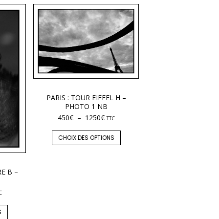
PARIS : TOUR EIFFEL H –
PHOTO 1 NB
450
€
–
1250
€
TTC
CHOIX DES OPTIONS
E B –
C
S