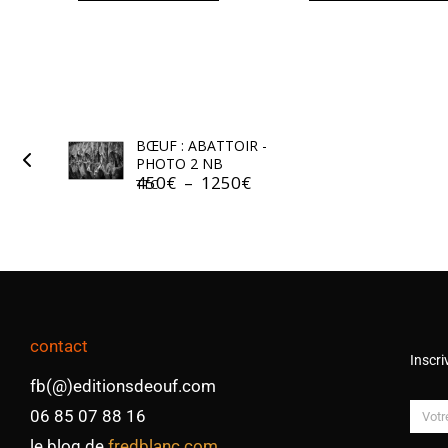
BŒUF : ABATTOIR -
PHOTO 2 NB
450
€
–
1250
€
TTC
contact
Inscri
fb(@)editionsdeouf.com
06 85 07 88 16
le blog de
fredblanc.com