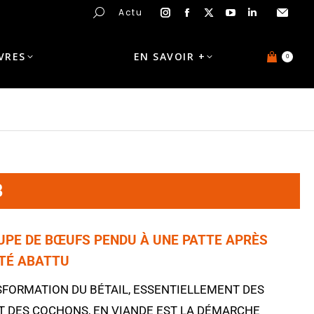
Actu
IVRES
EN SAVOIR +
0
B
UPE DE BŒUFS PENDU À UNE PATTE APRÈS
ÉTÉ ABATTU
SFORMATION DU BÉTAIL, ESSENTIELLEMENT DES
T DES
COCHONS
, EN VIANDE EST LA DÉMARCHE