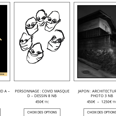
ID A –
PERSONNAGE : COVID MASQUE
JAPON : ARCHITECTUR
D – DESSIN 8 NB
PHOTO 3 NB
450
€
450
€
–
1250
€
TTC
TT
CHOIX DES OPTIONS
CHOIX DES OPTION