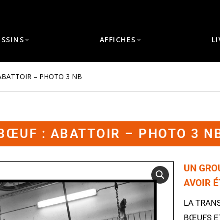
ESSINS
AFFICHES
L
ABATTOIR – PHOTO 3 NB
BŒUF : ABATTOIR – PHOTO 3 N
UN GRO
AVOIR 
LA TRAN
BŒUFS
E