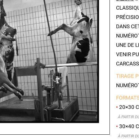
CLASSIQ
PRÉCISIO
DANS CET
NUMÉROTÉ
UNE DE L
VENIR P
CARCASS
TIRAGE 
NUMÉROT
FORMATS
•
20×30 C
À PARTIR DU 
•
30×40 C
À PARTIR DU 