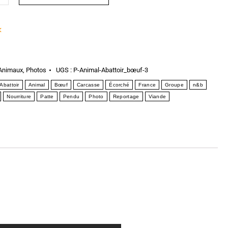
k
Animaux
,
Photos
UGS :
P-Animal-Abattoir_bœuf-3
Abattoir
Animal
Bœuf
Carcasse
Écorché
France
Groupe
n&b
Nourriture
Patte
Pendu
Photo
Reportage
Viande