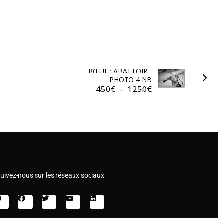
BŒUF : ABATTOIR -
PHOTO 4 NB
450
€
–
1250
€
TTC
uivez-nous sur les réseaux sociaux