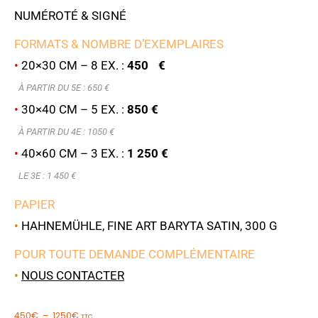
NUMÉROTÉ & SIGNÉ
FORMATS & NOMBRE D’EXEMPLAIRES
•
20×30 CM – 8 EX. :
450 €
À PARTIR DU 5E : 6
50 €
•
30×40 CM – 5 EX. :
850 €
À PARTIR DU 4E : 1050 €
•
40×60 CM – 3 EX. :
1 250 €
LE 3E : 1 450 €
PAPIER
•
HAHNEMÜHLE, FINE ART BARYTA SATIN, 300 G
POUR TOUTE DEMANDE COMPLÉMENTAIRE
•
NOUS CONTACTER
450
€
–
1250
€
TTC