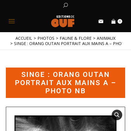
0
ACCUEIL
PHOTOS
FAUNE & FLORE
ANIMAUX
Vous êtes ici :
SINGE : ORANG OUTAN PORTRAIT AUX MAINS A – PHOTO 
SINGE : ORANG OUTAN
PORTRAIT AUX MAINS A –
PHOTO NB