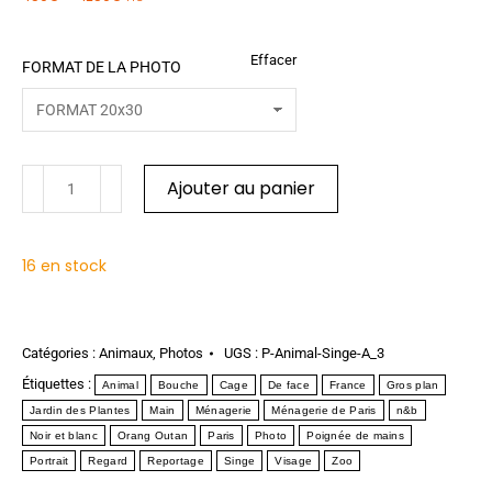
Effacer
FORMAT DE LA PHOTO
Ajouter au panier
16 en stock
Catégories :
Animaux
,
Photos
UGS :
P-Animal-Singe-A_3
Étiquettes :
Animal
Bouche
Cage
De face
France
Gros plan
Jardin des Plantes
Main
Ménagerie
Ménagerie de Paris
n&b
Noir et blanc
Orang Outan
Paris
Photo
Poignée de mains
Portrait
Regard
Reportage
Singe
Visage
Zoo