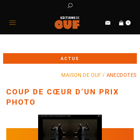
0
ACTUS
MAISON DE OUF /
ANECDOTES
COUP DE CŒUR D’UN PRIX
PHOTO