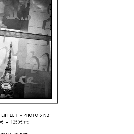
R EIFFEL H – PHOTO 6 NB
0
€
–
1250
€
TTC