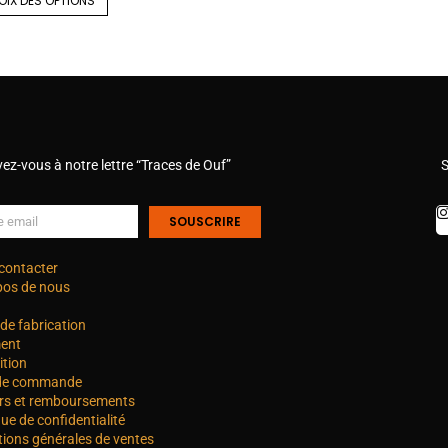
OIX DES OPTIONS
vez-vous à notre lettre “Traces de Ouf”
S
SOUSCRIRE
contacter
pos de nous
de fabrication
ent
ition
 de commande
rs et remboursements
que de confidentialité
tions générales de ventes