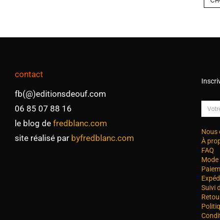
CH
contact
Inscri
fb(@)editionsdeouf.com
06 85 07 88 16
le blog de
fredblanc.com
Nous 
site réalisé par
byfredblanc.com
À pro
FAQ
Mode 
Paiem
Expéd
Suivi
Retou
Politi
Condi