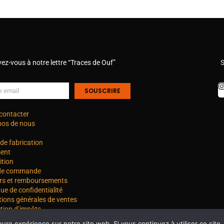
vez-vous à notre lettre “Traces de Ouf”
S
SOUSCRIRE
contacter
pos de nous
de fabrication
ent
ition
 de commande
rs et remboursements
que de confidentialité
tions générales de ventes
tion d’impôts
eure expérience sur notre site web. Si vous continuez à utiliser ce sit