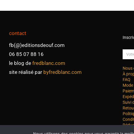
contact
Inscri
fb(@)editionsdeouf.com
06 85 07 88 16
le blog de
fredblanc.com
Nous 
site réalisé par
byfredblanc.com
À pro
FAQ
Mode 
Paiem
Expéd
Suivi
Retou
Politi
Condi
Réduc
Nous utilisons des cookies pour vous garantir la meill