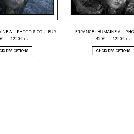
AINE A – PHOTO 8 COULEUR
ERRANCE : HUMAINE A – PH
0
€
–
1250
€
450
€
–
1250
€
TTC
TTC
OIX DES OPTIONS
CHOIX DES OPTIONS