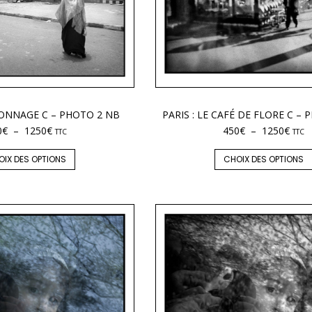
SONNAGE C – PHOTO 2 NB
PARIS : LE CAFÉ DE FLORE C –
0
€
–
1250
€
450
€
–
1250
€
TTC
TTC
OIX DES OPTIONS
CHOIX DES OPTIONS