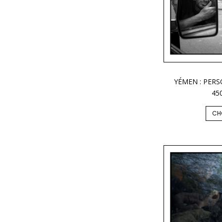
YÉMEN : PER
45
CH