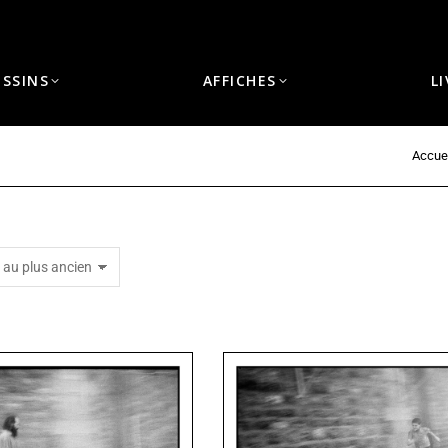
ESSINS
AFFICHES
L
Accuei
Vous êtes ici :