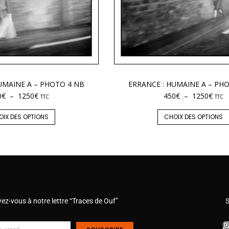
UMAINE A – PHOTO 4 NB
ERRANCE : HUMAINE A – PH
0
€
–
1250
€
450
€
–
1250
€
TTC
TTC
OIX DES OPTIONS
CHOIX DES OPTIONS
vez-vous à notre lettre “Traces de Ouf”
S