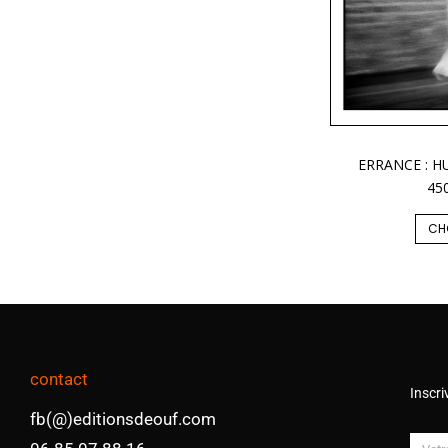
ERRANCE : H
45
CH
contact
Inscri
fb(@)editionsdeouf.com