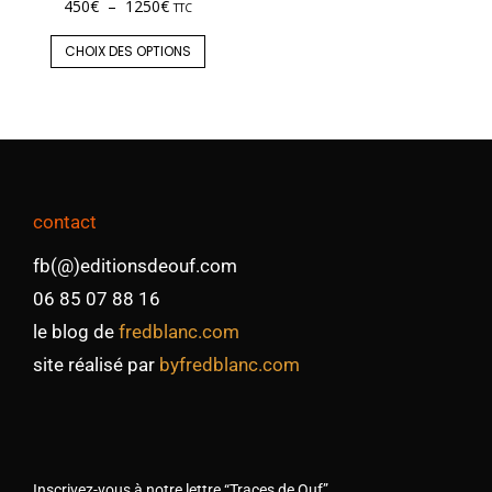
450
€
–
1250
€
TTC
CHOIX DES OPTIONS
contact
fb(@)editionsdeouf.com
06 85 07 88 16
le blog de
fredblanc.com
site réalisé par
byfredblanc.com
Inscrivez-vous à notre lettre “Traces de Ouf”