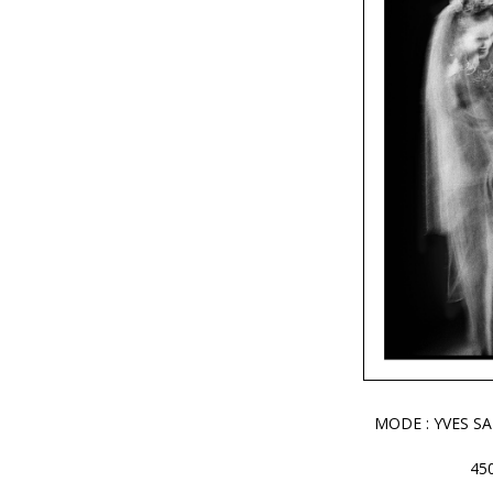
MODE : YVES S
45