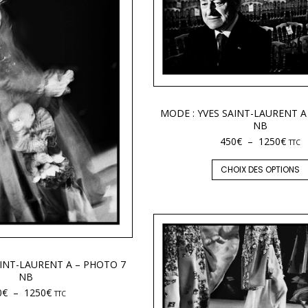
MODE : YVES SAINT-LAURENT A
NB
450
€
–
1250
€
TTC
CHOIX DES OPTIONS
AINT-LAURENT A – PHOTO 7
NB
0
€
–
1250
€
TTC