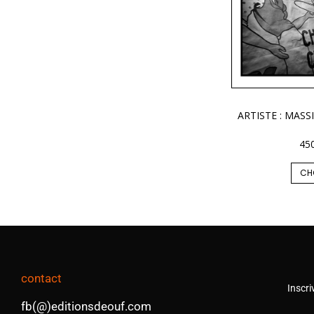
ARTISTE : MASS
45
CH
contact
Inscri
fb(@)editionsdeouf.com