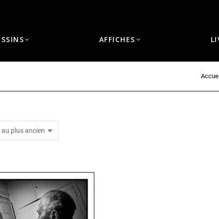
ESSINS
AFFICHES
L
Accuei
Vous êtes ici :