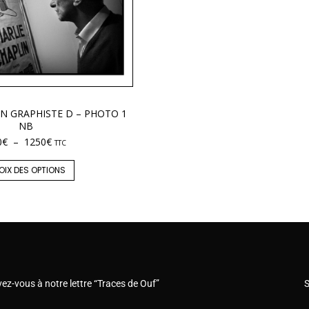
IN GRAPHISTE D – PHOTO 1
NB
0
€
–
1250
€
TTC
OIX DES OPTIONS
vez-vous à notre lettre “Traces de Ouf”
S