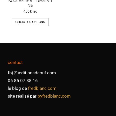
BOUCHERIE A – DESSIN 1
NB
450
€
TTC
CHOIX DES OPTIONS
contact
fb(@)editionsdeouf.com
06 85 07 88 16
le blog de
fredblanc.com
site réalisé par
byfredblanc.com