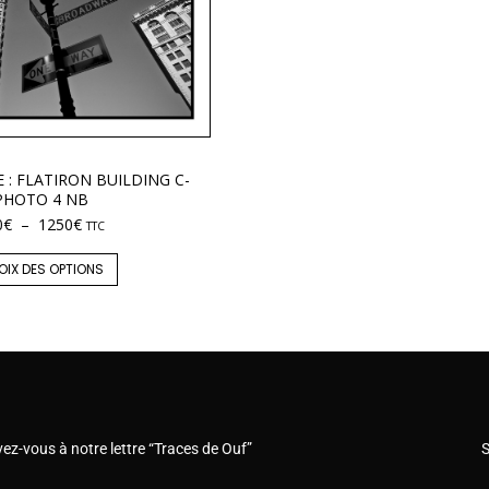
 : FLATIRON BUILDING C-
PHOTO 4 NB
0
€
–
1250
€
TTC
OIX DES OPTIONS
vez-vous à notre lettre “Traces de Ouf”
S