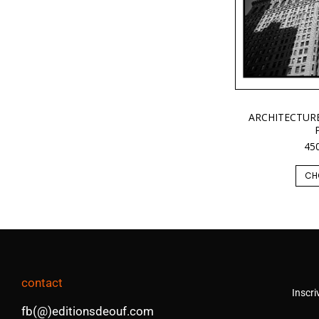
ARCHITECTURE
45
CH
contact
Inscri
fb(@)editionsdeouf.com