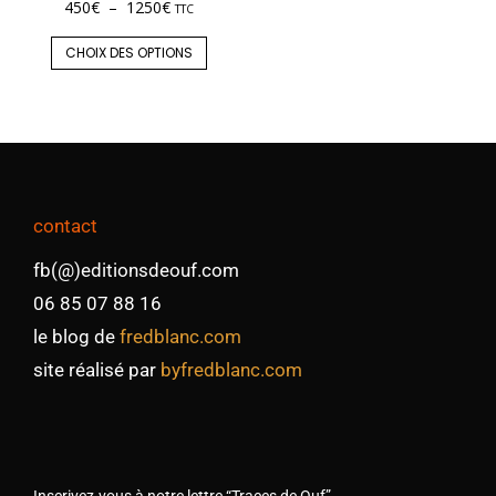
450
€
–
1250
€
TTC
CHOIX DES OPTIONS
contact
fb(@)editionsdeouf.com
06 85 07 88 16
le blog de
fredblanc.com
site réalisé par
byfredblanc.com
Inscrivez-vous à notre lettre “Traces de Ouf”