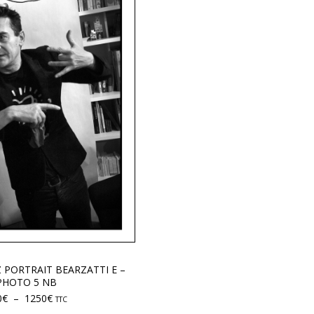
Z PORTRAIT BEARZATTI E –
PHOTO 5 NB
0
€
–
1250
€
TTC