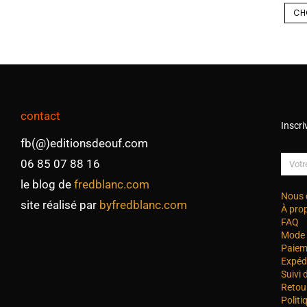
CH
contact
Inscri
fb(@)editionsdeouf.com
06 85 07 88 16
le blog de
fredblanc.com
Nous 
site réalisé par
byfredblanc.com
À pro
FAQ
Mode 
Paiem
Expéd
Suivi
Retou
Politi