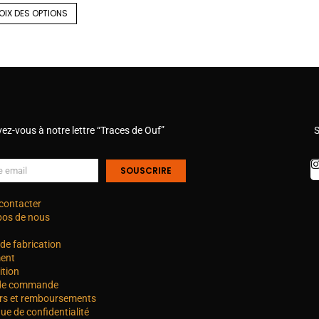
OIX DES OPTIONS
vez-vous à notre lettre “Traces de Ouf”
S
SOUSCRIRE
contacter
pos de nous
de fabrication
ent
ition
 de commande
rs et remboursements
que de confidentialité