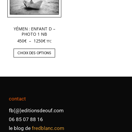
YÉMEN : ENFANT D –
PHOTO 1 NB
450
€
–
1250
€
TTC
CHOIX DES OPTIONS
contact
fb(@)editionsdeouf.com
06 85 07 88 16
le blog de
fredblanc.com