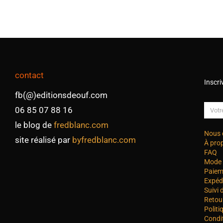
contact
Inscri
fb(@)editionsdeouf.com
06 85 07 88 16
le blog de
fredblanc.com
Nous 
site réalisé par
byfredblanc.com
À pro
FAQ
Mode 
Paiem
Expéd
Suivi
Retou
Politi
Condi