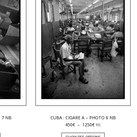
 7 NB
CUBA : CIGARE A – PHOTO 6 NB
450
€
–
1250
€
TTC