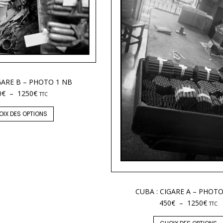
GARE B – PHOTO 1 NB
0
€
–
1250
€
TTC
OIX DES OPTIONS
CUBA : CIGARE A – PHOTO
450
€
–
1250
€
TTC