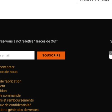
CHOIX DES OPTIONS
vez-vous à notre lettre “Traces de Ouf”
S
SOUSCRIRE
contacter
pos de nous
de fabrication
ent
ition
 de commande
rs et remboursements
que de confidentialité
tions générales de ventes