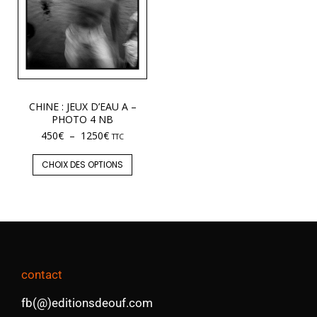
CHINE : JEUX D’EAU A –
PHOTO 4 NB
450
€
–
1250
€
TTC
CHOIX DES OPTIONS
contact
fb(@)editionsdeouf.com