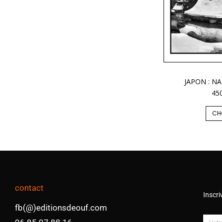
JAPON : N
45
CH
contact
Inscri
fb(@)editionsdeouf.com