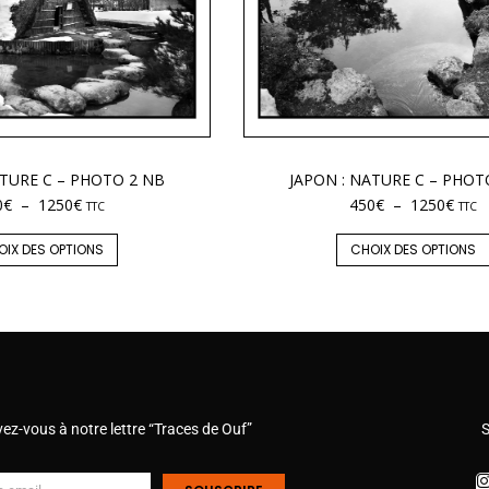
ATURE C – PHOTO 2 NB
JAPON : NATURE C – PHOT
0
€
–
1250
€
450
€
–
1250
€
TTC
TTC
OIX DES OPTIONS
CHOIX DES OPTIONS
vez-vous à notre lettre “Traces de Ouf”
S