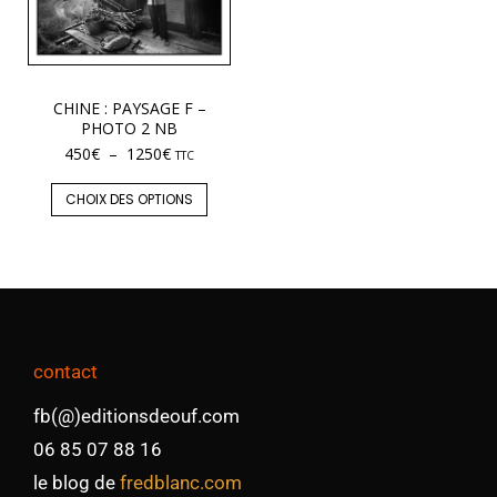
CHINE : PAYSAGE F –
PHOTO 2 NB
450
€
–
1250
€
TTC
CHOIX DES OPTIONS
contact
fb(@)editionsdeouf.com
06 85 07 88 16
le blog de
fredblanc.com