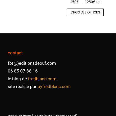
450
€
–
1250
€
TTC
CHOIX DES OPTIONS
contact
fb(@)editionsdeouf.com
06 85 07 88 16
le blog de
fredblanc.com
site réalisé par
byfredblanc.com
Inscrivez-vous à notre lettre “Traces de Ouf”