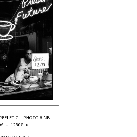
REFLET C – PHOTO 6 NB
0
€
–
1250
€
TTC