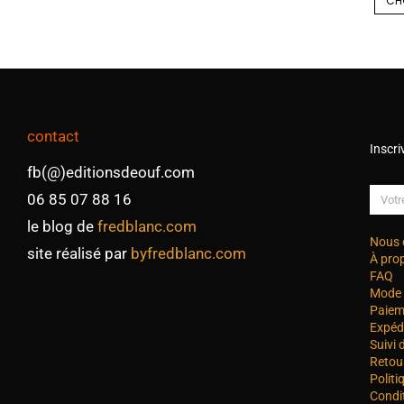
CH
contact
Inscri
fb(@)editionsdeouf.com
06 85 07 88 16
le blog de
fredblanc.com
Nous 
site réalisé par
byfredblanc.com
À pro
FAQ
Mode 
Paiem
Expéd
Suivi
Retou
Politi
Condi