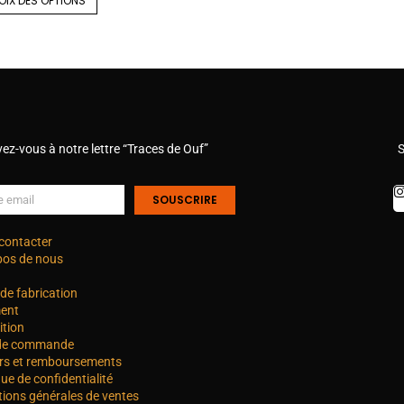
OIX DES OPTIONS
vez-vous à notre lettre “Traces de Ouf”
S
SOUSCRIRE
contacter
pos de nous
de fabrication
ent
ition
 de commande
rs et remboursements
que de confidentialité
tions générales de ventes