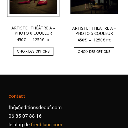
ARTISTE : THÉÂTRE A –
ARTISTE : THÉÂTRE A –
PHOTO 6 COULEUR
PHOTO 5 COULEUR
450
€
–
1250
€
450
€
–
1250
€
TTC
TTC
CHOIX DES OPTIONS
CHOIX DES OPTIONS
contact
fb(@)editionsdeouf.com
06 85 07 88 16
le blog de
fredblanc.com