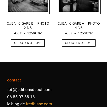
CUBA : CIGARE B – PHOTO
CUBA : CIGARE A – PHOTO
2 NB
4 NB
450
€
–
1250
€
450
€
–
1250
€
TTC
TTC
CHOIX DES OPTIONS
CHOIX DES OPTIONS
contact
fb(@)editionsdeouf.com
06 85 07 88 16
le blog de
fredblanc.com