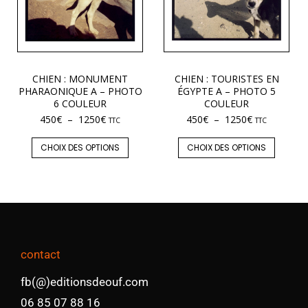
CHIEN : MONUMENT
CHIEN : TOURISTES EN
PHARAONIQUE A – PHOTO
ÉGYPTE A – PHOTO 5
6 COULEUR
COULEUR
450
€
–
1250
€
450
€
–
1250
€
TTC
TTC
CHOIX DES OPTIONS
CHOIX DES OPTIONS
contact
fb(@)editionsdeouf.com
06 85 07 88 16