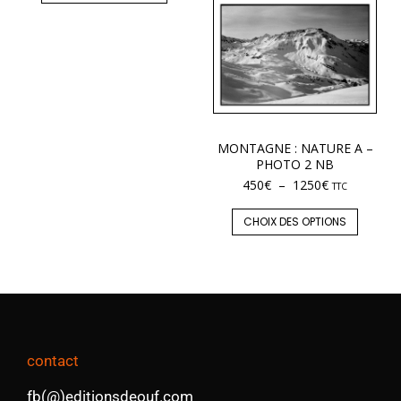
MONTAGNE : NATURE A –
PHOTO 2 NB
450
€
–
1250
€
TTC
CHOIX DES OPTIONS
contact
fb(@)editionsdeouf.com