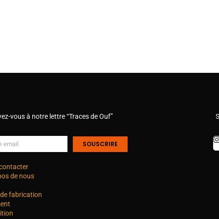
vez-vous à notre lettre “Traces de Ouf”
S
SOUSCRIRE
contacter
pos de nous
de fabrication
ent
ition