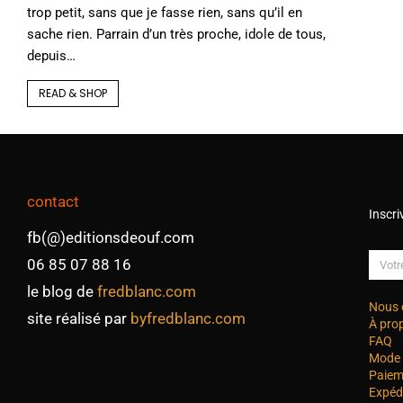
trop petit, sans que je fasse rien, sans qu’il en
sache rien. Parrain d’un très proche, idole de tous,
depuis…
READ & SHOP
contact
Inscri
fb(@)editionsdeouf.com
06 85 07 88 16
le blog de
fredblanc.com
Nous 
site réalisé par
byfredblanc.com
À pro
FAQ
Mode 
Paiem
Expéd