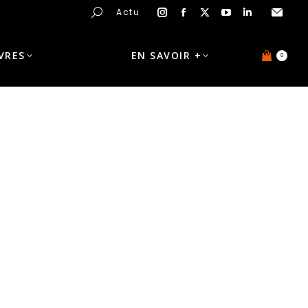
Actu
IVRES
EN SAVOIR +
0