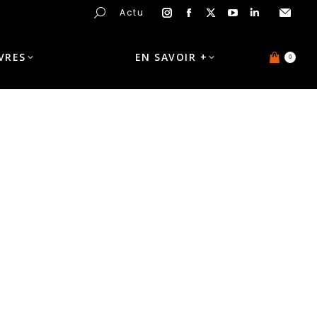
Actu
IVRES
EN SAVOIR +
0