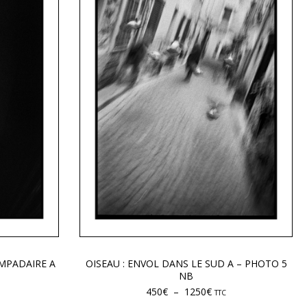
AMPADAIRE A
OISEAU : ENVOL DANS LE SUD A – PHOTO 5
NB
450
€
–
1250
€
TTC