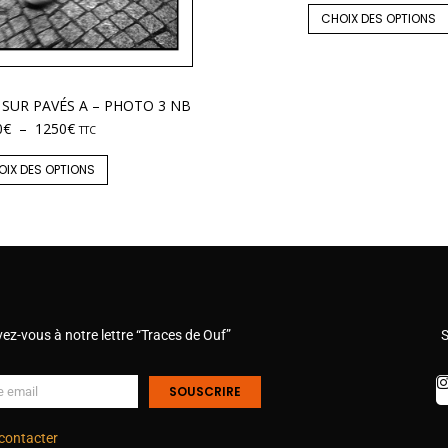
CHOIX DES OPTIONS
 SUR PAVÉS A – PHOTO 3 NB
0
€
–
1250
€
TTC
OIX DES OPTIONS
vez-vous à notre lettre “Traces de Ouf”
S
SOUSCRIRE
contacter