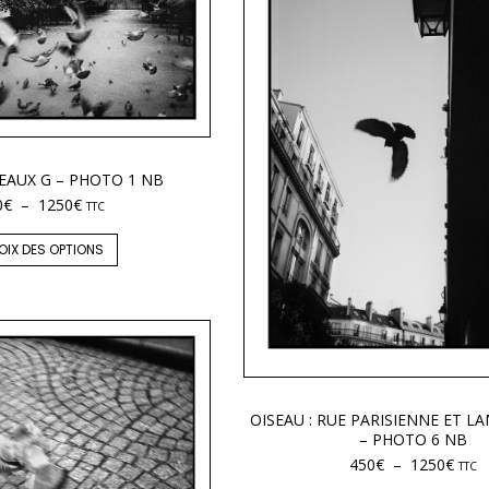
SEAUX G – PHOTO 1 NB
0
€
–
1250
€
TTC
OIX DES OPTIONS
OISEAU : RUE PARISIENNE ET L
– PHOTO 6 NB
450
€
–
1250
€
TTC