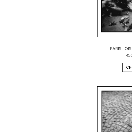
PARIS : OI
45
CH