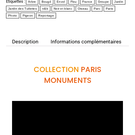
Étiquettes :
Arbre
Bougé
Envol
Flou
France
Groupe
Jardin
Jardin des Tuileries
n&b
Noir et blanc
Oiseau
Parc
Paris
Photo
Pigeon
Reportage
Description
Informations complémentaires
COLLECTION
PARIS
MONUMENTS