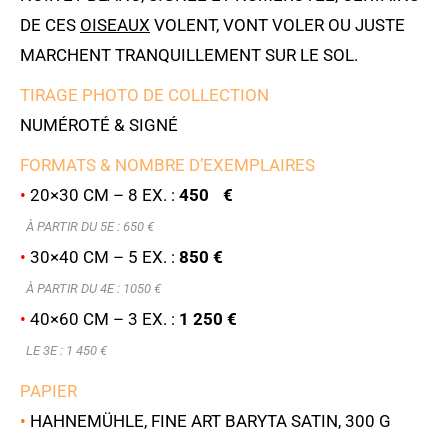
DE CES
OISEAUX
VOLENT, VONT VOLER OU JUSTE
MARCHENT TRANQUILLEMENT SUR LE SOL.
TIRAGE PHOTO DE COLLECTION
NUMÉROTÉ & SIGNÉ
FORMATS & NOMBRE D’EXEMPLAIRES
•
20×30 CM – 8 EX. :
450 €
À PARTIR DU 5E : 6
50 €
•
30×40 CM – 5 EX. :
850 €
À PARTIR DU 4E : 1050 €
•
40×60 CM – 3 EX. :
1 250 €
LE 3E : 1 450 €
PAPIER
•
HAHNEMÜHLE, FINE ART BARYTA SATIN, 300 G