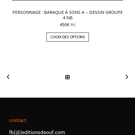
PERSONNAGE : BARAQUE À SONS A – DESSIN GROUPE
LE
4 NB
450
€
TTC
CHOIX DES OPTIONS
contact
fb(@)editionsdeouf.com